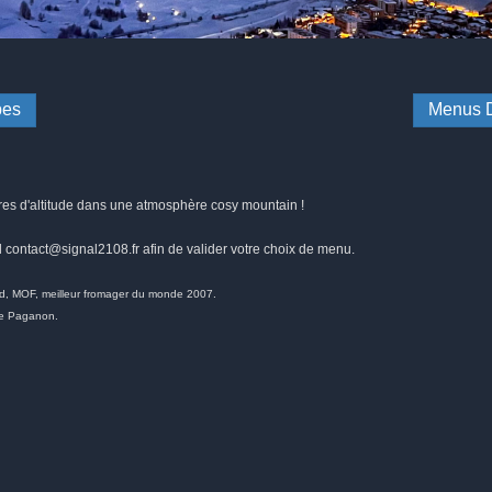
pes
Menus D
es d'altitude dans une atmosphère cosy mountain !
l contact@signal2108.fr afin de valider votre choix de menu.
d, MOF, meilleur fromager du monde 2007.
ace Paganon.